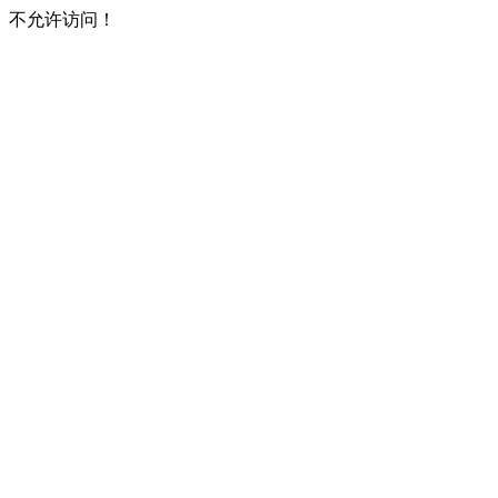
不允许访问！