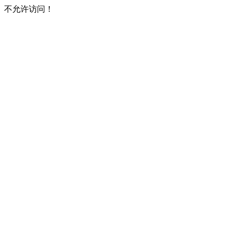
不允许访问！