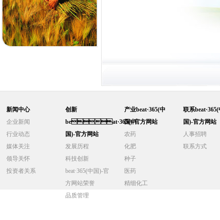
新闻中心
创新
产业beat·365(中
联系beat·365
企业新闻
beat·365(中
国)-官方网站
国)-官方网站
行业动态
国)-官方网站
农药
人事招聘
媒体关注
发展历程
化肥
联系方式
领导关怀
科技创新
种子
投资者关系
beat·365(中国)-官
医药
方网站荣誉
精细化工
品质管理